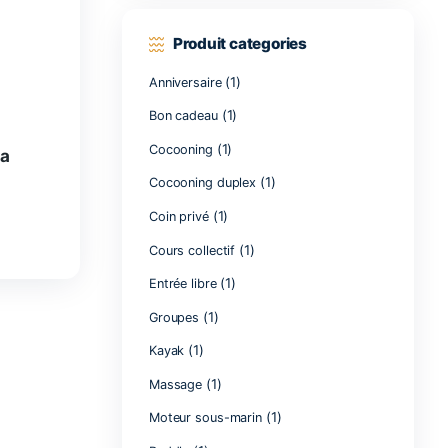
Search by
Produit c
(1)
Anniversaire
(1)
Bon cadeau
(1)
Cocooning
Rando guide Aqua
Cocooning dupl
A partir de
20.00
€
(1)
Coin privé
SELECT OPTIONS