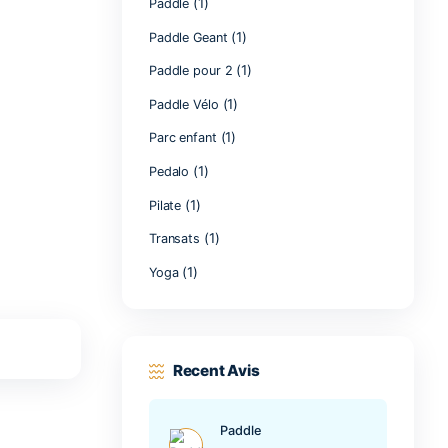
(
Cours collectif
(1)
Entrée libre
(1)
Groupes
(1)
Kayak
(1)
Massage
Moteur sous-ma
(1)
Paddle
(1
Paddle Geant
(
Paddle pour 2
(1)
Paddle Vélo
(1)
Parc enfant
(1)
Pedalo